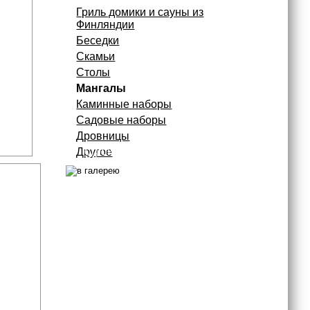
Гриль домики и сауны из
Финляндии
Беседки
Скамьи
Столы
Мангалы
Каминные наборы
Садовые наборы
Дровницы
строим по всей России
Другое