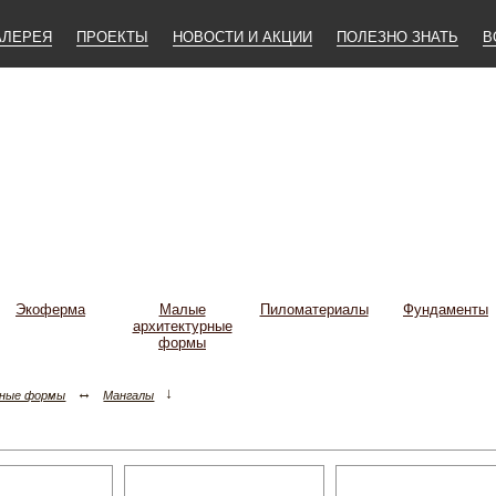
АЛЕРЕЯ
ПРОЕКТЫ
НОВОСТИ И АКЦИИ
ПОЛЕЗНО ЗНАТЬ
В
Экоферма
Малые
Пиломатериалы
Фундаменты
архитектурные
формы
↔
↓
рные формы
Мангалы