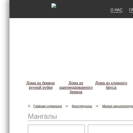
О НАС
Г
Дома из бревна
Дома из
Дома из клееного
ручной рубки
оцилиндрованного
бруса
бревна
⌂
↔
↔
Главная страница
Конструкции
Малые архитекту
Мангалы