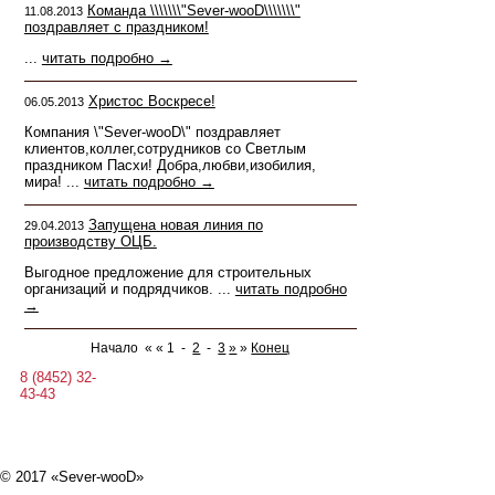
Команда \\\\\\\"Sever-wooD\\\\\\\"
11.08.2013
поздравляет с праздником!
...
читать подробно →
Христос Воскресе!
06.05.2013
Компания \"Sever-wooD\" поздравляет
клиентов,коллег,сотрудников со Светлым
праздником Пасхи! Добра,любви,изобилия,
мира! ...
читать подробно →
Запущена новая линия по
29.04.2013
производству ОЦБ.
Выгодное предложение для строительных
организаций и подрядчиков. ...
читать подробно
→
Начало « « 1 -
2
-
3
»
»
Конец
8 (8452) 32-
43-43
© 2017 «Sever-wooD»