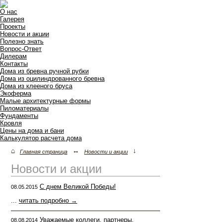
О нас
Галерея
Проекты
Новости и акции
Полезно знать
Вопрос-Ответ
Дилерам
Контакты
Дома из бревна ручной рубки
Дома из оцилиндрованного бревна
Дома из клееного бруса
Экоферма
Малые архитектурные формы
Пиломатериалы
Фундаменты
Кровля
Цены на дома и бани
Калькулятор расчета дома
⌂
↔
↓
Главная страница
Новости и акции
Новости и акции
С днем Великой Победы!
08.05.2015
...
читать подробно →
Уважаемые коллеги, партнеры,
08.08.2014