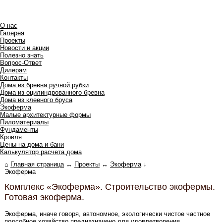
О нас
Галерея
Проекты
Новости и акции
Полезно знать
Вопрос-Ответ
Дилерам
Контакты
Дома из бревна ручной рубки
Дома из оцилиндрованного бревна
Дома из клееного бруса
Экоферма
Малые архитектурные формы
Пиломатериалы
Фундаменты
Кровля
Цены на дома и бани
Калькулятор расчета дома
⌂
Главная страница
↔
Проекты
↔
Экоферма
↓
Экоферма
Комплекс «Экоферма». Строительство экофермы.
Готовая экоферма.
Экоферма, иначе говоря, автономное, экологически чистое частное
подсобное хозяйство предназначено для удовлетворения