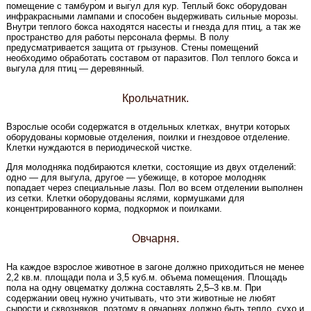
помещение с тамбуром и выгул для кур. Теплый бокс оборудован
инфракрасными лампами и способен выдерживать сильные морозы.
Внутри теплого бокса находятся насесты и гнезда для птиц, а так же
пространство для работы персонала фермы. В полу
предусматривается защита от грызунов. Стены помещений
необходимо обработать составом от паразитов. Пол теплого бокса и
выгула для птиц — деревянный.
Крольчатник.
Взрослые особи содержатся в отдельных клетках, внутри которых
оборудованы кормовые отделения, поилки и гнездовое отделение.
Клетки нуждаются в периодической чистке.
Для молодняка подбираются клетки, состоящие из двух отделений:
одно — для выгула, другое — убежище, в которое молодняк
попадает через специальные лазы. Пол во всем отделении выполнен
из сетки. Клетки оборудованы яслями, кормушками для
концентрированного корма, подкормок и поилками.
Овчарня.
На каждое взрослое животное в загоне должно приходиться не менее
2,2 кв.м. площади пола и 3,5 куб.м. объема помещения. Площадь
пола на одну овцематку должна составлять 2,5–3 кв.м. При
содержании овец нужно учитывать, что эти животные не любят
сырости и сквозняков, поэтому в овчарнях должно быть тепло, сухо и