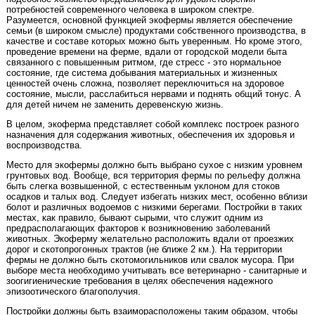
потребностей современного человека в широком спектре.
Разумеется, основной функцией экофермы является обеспечение
семьи (в широком смысле) продуктами собственного производства, в
качестве и составе которых можно быть уверенным. Но кроме этого,
проведение времени на ферме, вдали от городской модели быта
связанного с повышенным ритмом, где стресс - это нормальное
состояние, где система добывания материальных и жизненных
ценностей очень сложна, позволяет переключиться на здоровое
состояние, мысли, расслабиться нервами и поднять общий тонус. А
для детей ничем не заменить деревенскую жизнь.
В целом, экоферма представляет собой комплекс построек разного
назначения для содержания животных, обеспечения их здоровья и
воспроизводства.
Место для экофермы должно быть выбрано сухое с низким уровнем
грунтовых вод. Вообще, вся территория фермы по рельефу должна
быть слегка возвышенной, с естественным уклоном для стоков
осадков и талых вод. Следует избегать низких мест, особенно вблизи
болот и различных водоемов с низкими берегами. Постройки в таких
местах, как правило, бывают сырыми, что служит одним из
предрасполагающих факторов к возникновению заболеваний
животных. Экоферму желательно расположить вдали от проезжих
дорог и скотопрогонных трактов (не ближе 2 км.). На территории
фермы не должно быть скотомогильников или свалок мусора. При
выборе места необходимо учитывать все ветеринарно - санитарные и
зоогигиенические требования в целях обеспечения надежного
эпизоотического благополучия.
Постройки должны быть взаиморасположены таким образом, чтобы