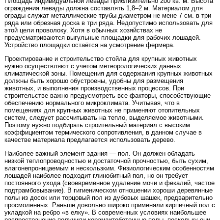
Площадь индивидуальной левады приблизительно 200 кв. м. Высота
ограждения левады должна составлять 1,8–2 м. Материалом для
ограды служат металлические трубы диаметром не мене 7 см. в три
ряда или обрезная доска в три ряда. Недопустимо использовать для
этой цели проволоку. Хотя в обычных хозяйствах не
предусматриваются выгульные площадки для рабочих лошадей.
Устройство площадки остаётся на усмотрение фермера.
Проектирование и строительство стойла для крупных животных
нужно осуществляют с учетом метеорологических данных
климатической зоны. Помещения для содержания крупных животных
должны быть хорошо обустроены, удобны для размещения
животных, и выполнения производственных процессов. При
строительстве важно предусмотреть все факторы, способствующие
обеспечению нормального микроклимата. Учитывая, что в
помещениях для крупных животных не применяют отопительных
систем, следует рассчитывать на тепло, выделяемое животными.
Поэтому нужно подбирать строительный материал с высоким
коэффициентом термического сопротивления, в данном случае в
качестве материала предлагается использовать дерево.
Наиболее важный элемент здания — пол. Он должен обладать
низкой теплопроводностью и достаточной прочностью, быть сухим,
влагонепроницаемым и нескользким. Физиологическим особенностям
лошадей наиболее подходит глинобитный пол, но он требует
постоянного ухода (своевременное удаление мочи и фекалий, частое
подтрамбовывание). В гигиеническом отношении хороши деревянные
полы из досок или торцовый пол из дубовых шашек, предварительно
просмоленных. Раньше довольно широко применяли кирпичный пол с
укладкой на ребро «в елку». В современных условиях наибольшее
распространение получили керамзитобетонные полы, поскольку они