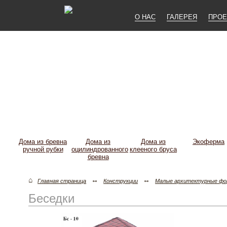
О НАС
ГАЛЕРЕЯ
ПРОЕ
Дома из бревна
Дома из
Дома из
Экоферма
ручной рубки
оцилиндрованного
клееного бруса
бревна
⌂
↔
↔
Главная страница
Конструкции
Малые архитектурные ф
Беседки