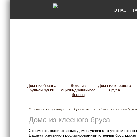
О НАС
Г
Дома из бревна
Дома из
Дома из клееного
ручной рубки
оцилиндрованного
бруса
бревна
⌂
↔
↔
Главная страница
Проекты
Дома из клееного брус
Дома из клееного бруса
Стоимость рассчитанных домов указана, с учетом стено
Вашему желанию профилированный клееный брус может п