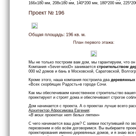
166x180 мм, 208x180 мм, 140*200 мм, 180*200 мм, 225*20
Проект № 196
Общая площадь: 196 кв. м.
План первого этажа:
Мы не только построим вам дом, мы гарантируем, что он
Компания «Sever-wooD» занимается
строительством д
000 м2 домов и бань в Московской, Саратовской, Волгог
Кроме этого, наша компания построила два
деревянных
«Всех скорбящих Радость»в городе Сочи.
Как мы обеспечиваем качественное строительство вашего
проектируют и строят дома и обеспечивают строгое собл
Дом начинается с проекта. А о проектах лучше всего рас
Архитектор Абросимова Евгения
:
«
В моих проектах нет белых пятен
»
С чего начинается ваш дом? С заявки поступившей по зв
перезвоним и обо всём договоримся. Вы выбираете проек
проектирования именно деревянных домов, и я знаю все