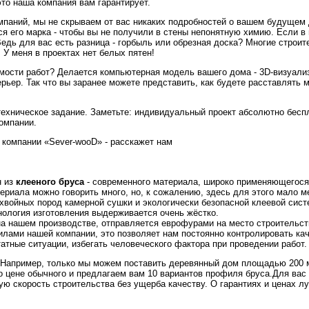
это наша компания вам гарантирует.
омпаний, мы не скрываем от вас никаких подробностей о вашем будущем 
ся его марка - чтобы вы не получили в стены непонятную химию. Если в
Ведь для вас есть разница - горбыль или обрезная доска? Многие строит
 У меня в проектах нет белых пятен!
имости работ? Делается компьютерная модель вашего дома - 3D-визуали
ерьер. Так что вы заранее можете представить, как будете расставлять 
 техническое задание. Заметьте: индивидуальный проект абсолютно бесп
компании.
в компании «Sever-wooD» - расскажет нам
н из
клееного бруса
- современного материала, широко применяющегося
риала можно говорить много, но, к сожалению, здесь для этого мало м
хвойных пород камерной сушки и экологически безопасной клеевой сист
нология изготовления выдерживается очень жёстко.
на нашем производстве, отправляется еврофурами на место строительст
илами нашей компании, это позволяет нам постоянно контролировать ка
татные ситуации, избегать человеческого фактора при проведении работ.
? Например, только мы можем поставить деревянный дом площадью 200 
о цене обычного и предлагаем вам 10 вариантов профиля бруса.Для вас
ю скорость строительства без ущерба качеству. О гарантиях и ценах л