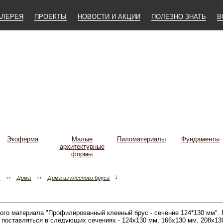
АЛЕРЕЯ
ПРОЕКТЫ
НОВОСТИ И АКЦИИ
ПОЛЕЗНО ЗНАТЬ
В
Экоферма
Малые
Пиломатериалы
Фундаменты
архитектурные
формы
↔
↔
↓
а
Дома
Дома из клееного бруса
вого материала "Профилированный клееный брус - сечение 124*130 мм".
оставляться в следующих сечениях - 124х130 мм, 166х130 мм, 208х13