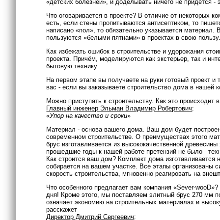
«детских болезней», и доделывать ничего не придётся - 
Что оговаривается в проекте? В отличие от некоторых к
есть, если стены пропитываются антисептиком, то пишет
написано «пол», то обязательно указывается материал. 
пользуются «белыми пятнами» в проектах в свою пользу.
Как избежать ошибок в строительстве и удорожания сто
проекта. Причём, моделируются как экстерьер, так и инт
бытовую технику.
На первом этапе вы получаете на руки готовый проект и
вас - если вы заказываете строительство дома в нашей 
Можно приступать к строительству. Как это происходит 
Главный инженер Эльман Владимир Робертович
:
«
Упор на качество и сроки
»
Материал - основа вашего дома. Ваш дом будет построе
современном строительстве. О преимуществах этого мате
брус изготавливается из высококачественной древесины 
прошедшие годы к нашей работе претензий не было - тех
Как строится ваш дом? Комплект дома изготавливается 
собирается на вашем участке. Все этапы организованы с
скорость строительства, мгновенно реагировать на внеш
Что особенного предлагает вам компания «Sever-wooD»
дня! Кроме этого, мы поставляем элитный брус 270 мм п
означает экономию на строительных материалах и высоку
расскажет
Директор Дмитрий Сергеевич
: