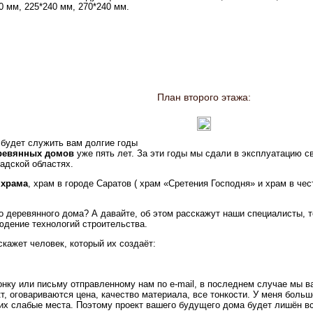
0 мм, 225*240 мм, 270*240 мм.
План второго этажа:
 будет служить вам долгие годы
еревянных домов
уже пять лет. За эти годы мы сдали в эксплуатацию с
радской областях.
 храма
, храм в городе Саратов ( храм «Сретения Господня» и храм в чес
 деревянного дома? А давайте, об этом расскажут наши специалисты, т
юдение технологий строительства.
скажет человек, который их создаёт:
онку или письму отправленному нам по e-mail, в последнем случае мы в
т, оговариваются цена, качество материала, все тонкости. У меня боль
 их слабые места. Поэтому проект вашего будущего дома будет лишён в