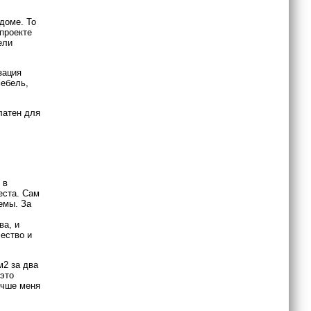
доме. То
 проекте
ели
зация
мебель,
латен для
 в
еста. Сам
емы. За
ва, и
чество и
м2 за два
 это
учше меня