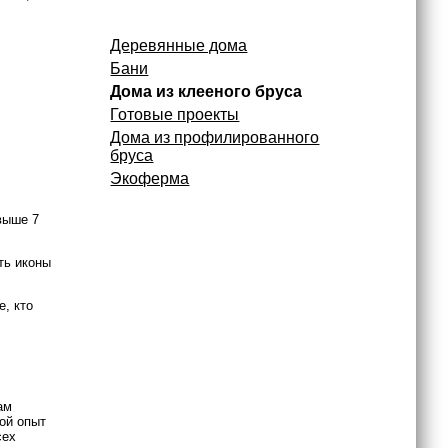
Деревянные дома
Бани
Дома из клееного бруса
Готовые проекты
Дома из профилированного
бруса
Экоферма
выше 7
ть иконы
е, кто
ам
шой опыт
сех