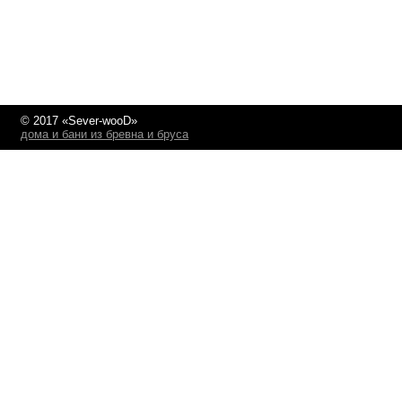
© 2017 «Sever-wooD»
дома и бани из бревна и бруса