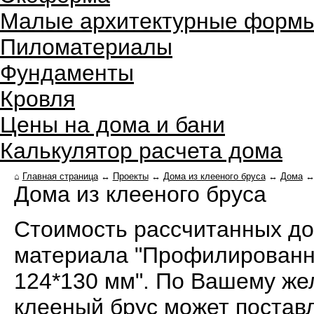
Малые архитектурные форм
Пиломатериалы
Фундаменты
Кровля
Цены на дома и бани
Калькулятор расчета дома
⌂
Главная страница
↔
Проекты
↔
Дома из клееного бруса
↔
Дома
Дома из клееного бруса
Стоимость рассчитанных дом
материала "Профилированны
124*130 мм". По Вашему ж
клееный брус может поставл