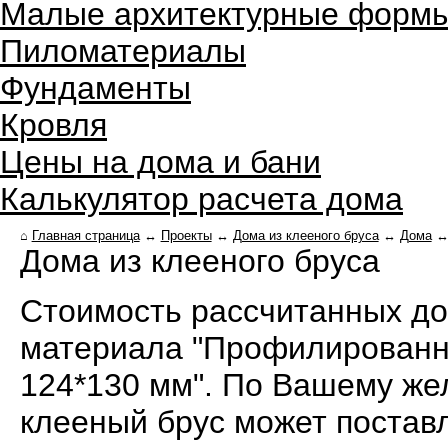
Малые архитектурные форм
Пиломатериалы
Фундаменты
Кровля
Цены на дома и бани
Калькулятор расчета дома
⌂
Главная страница
↔
Проекты
↔
Дома из клееного бруса
↔
Дома
Дома из клееного бруса
Стоимость рассчитанных дом
материала "Профилированны
124*130 мм". По Вашему ж
клееный брус может поставл