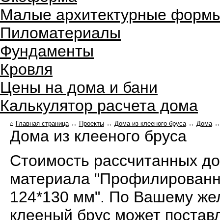
Малые архитектурные форм
Пиломатериалы
Фундаменты
Кровля
Цены на дома и бани
Калькулятор расчета дома
⌂
Главная страница
↔
Проекты
↔
Дома из клееного бруса
↔
Дома
Дома из клееного бруса
Стоимость рассчитанных дом
материала "Профилированны
124*130 мм". По Вашему ж
клееный брус может поставл