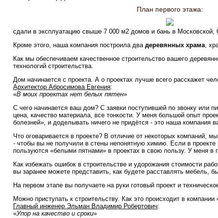
План первого этажа:
сдали в эксплуатацию свыше 7 000 м2 домов и бань в Московской, 
Кроме этого, наша компания построила два
деревянных храма
, хр
Как мы обеспечиваем качественное строительство вашего деревянно
технологий строительства.
Дом начинается с проекта. А о проектах лучше всего расскажет чел
Архитектор Абросимова Евгения
:
«
В моих проектах нет белых пятен
»
С чего начинается ваш дом? С заявки поступившей по звонку или п
цена, качество материала, все тонкости. У меня большой опыт про
болезней», и доделывать ничего не придётся - это наша компания в
Что оговаривается в проекте? В отличие от некоторых компаний, м
- чтобы вы не получили в стены непонятную химию. Если в проекте 
пользуются «белыми пятнами» в проектах в свою пользу. У меня в п
Как избежать ошибок в строительстве и удорожания стоимости рабо
вы заранее можете представить, как будете расставлять мебель, б
На первом этапе вы получаете на руки готовый проект и техническ
Можно приступать к строительству. Как это происходит в компании 
Главный инженер Эльман Владимир Робертович
:
«
Упор на качество и сроки
»