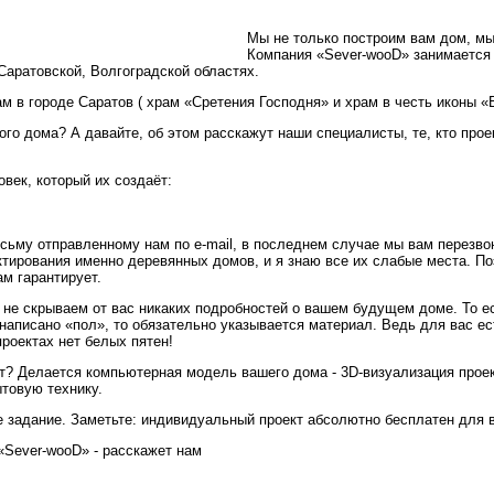
Мы не только построим вам дом, мы
Компания «Sever-wooD» занимаетс
Саратовской, Волгоградской областях.
ам в городе Саратов ( храм «Сретения Господня» и храм в честь иконы 
го дома? А давайте, об этом расскажут наши специалисты, те, кто про
овек, который их создаёт:
исьму отправленному нам по e-mail, в последнем случае мы вам перезво
ектирования именно деревянных домов, и я знаю все их слабые места. П
ам гарантирует.
ы не скрываем от вас никаких подробностей о вашем будущем доме. То е
написано «пол», то обязательно указывается материал. Ведь для вас ес
роектах нет белых пятен!
т? Делается компьютерная модель вашего дома - 3D-визуализация проект
ытовую технику.
ое задание. Заметьте: индивидуальный проект абсолютно бесплатен для 
«Sever-wooD» - расскажет нам