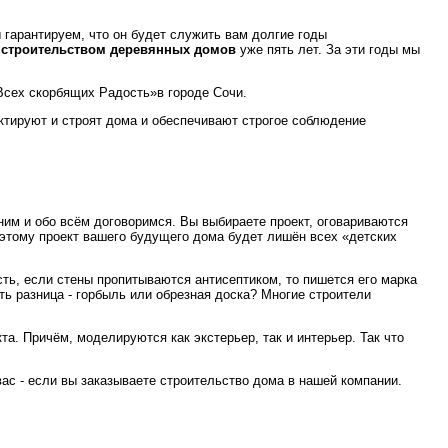
 гарантируем, что он будет служить вам долгие годы
я
строительством деревянных домов
уже пять лет. За эти годы мы
«Всех скорбящих Радость»в городе Сочи.
ектируют и строят дома и обеспечивают строгое соблюдение
ним и обо всём договоримся. Вы выбираете проект, оговариваются
оэтому проект вашего будущего дома будет лишён всех «детских
сть, если стены пропитываются антисептиком, то пишется его марка
ть разница - горбыль или обрезная доска? Многие строители
а. Причём, моделируются как экстерьер, так и интерьер. Так что
вас - если вы заказываете строительство дома в нашей компании.