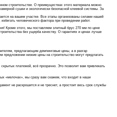
нном строительстве. О преимуществах этого материала можно
 камерной сушки и экологически безопасной клеевой системы. За
рается на вашем участке. Все этапы организованы силами нашей
, избегать человеческого фактора при проведении работ.
я! Кроме этого, мы поставляем элитный брус 270 мм по цене
троительства без ущерба качеству. О гарантиях и ценах лучше
оителям, предлагающим демпинговые цены, а в разгар
ем предложении низкие цены на строительство могут предлагать
х скрытых платежей, всё прозрачно. Это позволит вам привлекать
ых «мелочах», мы сразу вам скажем, что входит в наши
амент не раскрошится и не треснет, а простоит весь срок службы