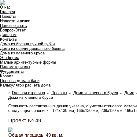
О нас
Галерея
Проекты
Новости и акции
Полезно знать
Вопрос-Ответ
Дилерам
Контакты
Дома из бревна ручной рубки
Дома из оцилиндрованного бревна
Дома из клееного бруса
Экоферма
Малые архитектурные формы
Пиломатериалы
Фундаменты
Кровля
Цены на дома и бани
Калькулятор расчета дома
⌂
Главная страница
↔
Проекты
↔
Дома из клееного бруса
↔
Дома
Дома из клееного бруса
Стоимость рассчитанных домов указана, с учетом стенового матер
следующих сечениях - 124х130 мм, 166х130 мм, 208х130 мм, 166x180
Проект № 49
Общая площадь: 49 кв. м.