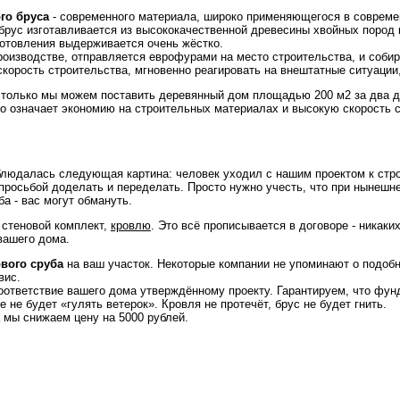
го бруса
- современного материала, широко применяющегося в совреме
м брус изготавливается из высококачественной древесины хвойных пород
готовления выдерживается очень жёстко.
роизводстве, отправляется еврофурами на место строительства, и соби
скорость строительства, мгновенно реагировать на внештатные ситуации
 только мы можем поставить деревянный дом площадью 200 м2 за два дн
о означает экономию на строительных материалах и высокую скорость с
блюдалась следующая картина: человек уходил с нашим проектом к стр
 просьбой доделать и переделать. Просто нужно учесть, что при нынешн
ба - вас могут обмануть.
, стеновой комплект,
кровлю
. Это всё прописывается в договоре - никаки
вашего дома.
ового сруба
на ваш участок. Некоторые компании не упоминают о подобн
вис.
ответствие вашего дома утверждённому проекту. Гарантируем, что фунд
 не будет «гулять ветерок». Кровля не протечёт, брус не будет гнить.
а мы снижаем цену на 5000 рублей.