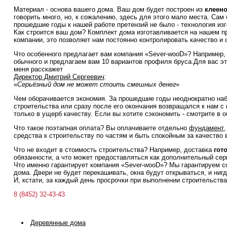
Материал - основа вашего дома. Ваш дом будет построен из
клеено
говорить много, но, к сожалению, здесь для этого мало места. Са
прошедшие годы к нашей работе претензий не было - технология из
Как строится ваш дом? Комплект дома изготавливается на нашем п
компании, это позволяет нам постоянно контролировать качество и 
Что особенного предлагает вам компания «Sever-wooD»? Например,
обычного и предлагаем вам 10 вариантов профиля бруса.Для вас эт
меня расскажет
Директор Дмитрий Сергеевич
:
«
Серьёзный дом не может стоить смешных денег
»
Чем оборачивается экономия. За прошедшие годы неоднократно на
строительства или сразу после его окончания возвращался к нам с
только в ущерб качеству. Если вы хотите сэкономить - смотрите в о
Что такое поэтапная оплата? Вы оплачиваете отдельно
фундамент
средства к строительству по частям и быть спокойным за качество 
Что не входит в стоимость строительства? Например, доставка
гот
обязанности, а что может предоставляться как дополнительный сер
Что именно гарантирует компания «Sever-wooD»? Мы гарантируем со
дома. Двери не будет перекашивать, окна будут открываться, и нигде
И, кстати, за каждый день просрочки при выполнении строительств
8 (8452) 32-43-43
Деревянные дома