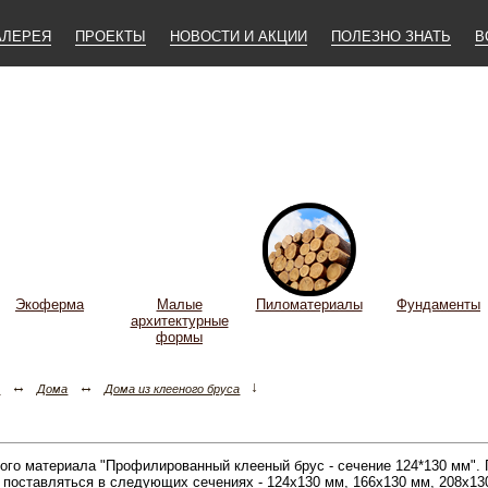
АЛЕРЕЯ
ПРОЕКТЫ
НОВОСТИ И АКЦИИ
ПОЛЕЗНО ЗНАТЬ
В
Экоферма
Малые
Пиломатериалы
Фундаменты
архитектурные
формы
↔
↔
↓
а
Дома
Дома из клееного бруса
вого материала "Профилированный клееный брус - сечение 124*130 мм".
оставляться в следующих сечениях - 124х130 мм, 166х130 мм, 208х13