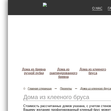
О НАС
Г
Дома из бревна
Дома из
Дома из клееного
ручной рубки
оцилиндрованного
бруса
бревна
⌂
↔
↔
Главная страница
Проекты
Дома из клееного брус
Дома из клееного бруса
Стоимость рассчитанных домов указана, с учетом стено
Вашему желанию профилированный клееный брус может п