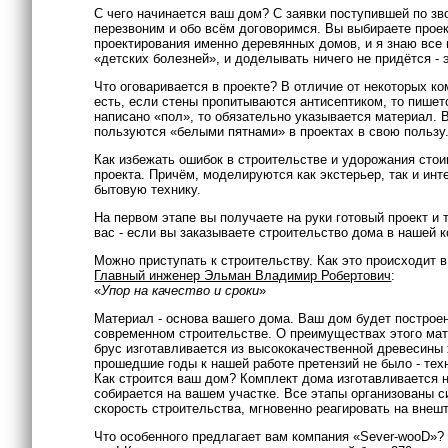
С чего начинается ваш дом? С заявки поступившей по зв
перезвоним и обо всём договоримся. Вы выбираете проек
проектирования именно деревянных домов, и я знаю все
«детских болезней», и доделывать ничего не придётся - 
Что оговаривается в проекте? В отличие от некоторых к
есть, если стены пропитываются антисептиком, то пишет
написано «пол», то обязательно указывается материал. 
пользуются «белыми пятнами» в проектах в свою пользу.
Как избежать ошибок в строительстве и удорожания сто
проекта. Причём, моделируются как экстерьер, так и инт
бытовую технику.
На первом этапе вы получаете на руки готовый проект и
вас - если вы заказываете строительство дома в нашей 
Можно приступать к строительству. Как это происходит 
Главный инженер Эльман Владимир Робертович
:
«
Упор на качество и сроки
»
Материал - основа вашего дома. Ваш дом будет построе
современном строительстве. О преимуществах этого мате
брус изготавливается из высококачественной древесины 
прошедшие годы к нашей работе претензий не было - тех
Как строится ваш дом? Комплект дома изготавливается 
собирается на вашем участке. Все этапы организованы с
скорость строительства, мгновенно реагировать на внеш
Что особенного предлагает вам компания «Sever-wooD»