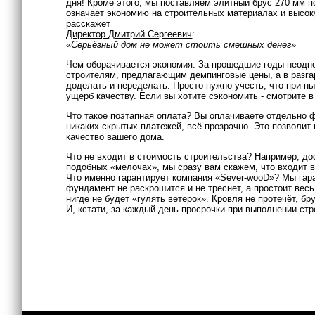
дня! Кроме этого, мы поставляем элитный брус 270 мм п
означает экономию на строительных материалах и высоку
расскажет
Директор Дмитрий Сергеевич
:
«
Серьёзный дом не может стоить смешных денег
»
Чем оборачивается экономия. За прошедшие годы неодн
строителям, предлагающим демпинговые цены, а в разгар
доделать и переделать. Просто нужно учесть, что при н
ущерб качеству. Если вы хотите сэкономить - смотрите в 
Что такое поэтапная оплата? Вы оплачиваете отдельно
никаких скрытых платежей, всё прозрачно. Это позволит
качество вашего дома.
Что не входит в стоимость строительства? Например, д
подобных «мелочах», мы сразу вам скажем, что входит в
Что именно гарантирует компания «Sever-wooD»? Мы гар
фундамент не раскрошится и не треснет, а простоит весь
нигде не будет «гулять ветерок». Кровля не протечёт, бру
И, кстати, за каждый день просрочки при выполнении ст