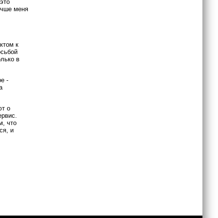
 это
учше меня
ктом к
осьбой
олько в
е -
а
ют о
ервис.
м, что
ся, и