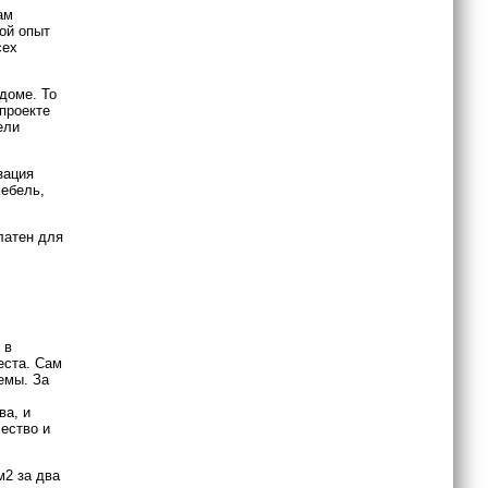
ам
шой опыт
сех
доме. То
 проекте
ели
зация
мебель,
латен для
 в
еста. Сам
емы. За
ва, и
чество и
м2 за два