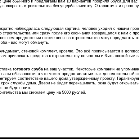
о цене обычного и предлагаем вам 10 вариантов профиля бруса.Для вас
ю скорость строительства без ущерба качеству. О гарантиях и ценах л
ократно наблюдалась следующая картина: человек уходил с нашим прое
 строительства или сразу после его окончания возвращался к нам с пр
ынешнем предложении низкие цены на строительство могут предлагать т
оба - вас могут обмануть.
фундамент
, стеновой комплект,
кровлю
. Это всё прописывается в договор
 вам привлекать средства к строительству по частям и быть спокойным з
оставка
готового сруба
на ваш участок. Некоторые компании не упомина
 наши обязанности, а что может предоставляться как дополнительный с
антируем соответствие вашего дома утверждённому проекту. Гарантируе
 срок службы дома. Двери не будет перекашивать, окна будут открывать
с не будет гнить.
роительства мы снижаем цену на 5000 рублей.