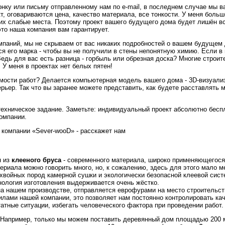
онку или письму отправленному нам по e-mail, в последнем случае мы в
т, оговариваются цена, качество материала, все тонкости. У меня боль
 их слабые места. Поэтому проект вашего будущего дома будет лишён в
это наша компания вам гарантирует.
омпаний, мы не скрываем от вас никаких подробностей о вашем будущем 
ся его марка - чтобы вы не получили в стены непонятную химию. Если в
Ведь для вас есть разница - горбыль или обрезная доска? Многие строит
 У меня в проектах нет белых пятен!
имости работ? Делается компьютерная модель вашего дома - 3D-визуали
ерьер. Так что вы заранее можете представить, как будете расставлять 
 техническое задание. Заметьте: индивидуальный проект абсолютно бесп
компании.
в компании «Sever-wooD» - расскажет нам
н из
клееного бруса
- современного материала, широко применяющегося
риала можно говорить много, но, к сожалению, здесь для этого мало м
хвойных пород камерной сушки и экологически безопасной клеевой сист
нология изготовления выдерживается очень жёстко.
на нашем производстве, отправляется еврофурами на место строительст
илами нашей компании, это позволяет нам постоянно контролировать ка
татные ситуации, избегать человеческого фактора при проведении работ.
? Например, только мы можем поставить деревянный дом площадью 200 