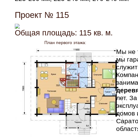
Проект № 115
Общая площадь: 115 кв. м.
План первого этажа:
Мы не 
мы гар
служит
Компан
заним
дерев
лет. З
эксплу
домов 
Сарато
област