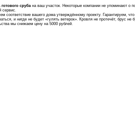
а
готового сруба
на ваш участок. Некоторые компании не упоминают о п
й сервис.
м соответствие вашего дома утверждённому проекту. Гарантируем, что 
ться, и нигде не будет «гулять ветерок». Кровля не протечёт, брус не б
ьства мы снижаем цену на 5000 рублей.