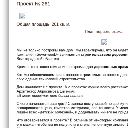
Проект № 261
Общая площадь: 261 кв. м.
План первого этажа:
Мы не только построим вам дом, мы гарантируем, что он буде
Компания «Sever-wooD» занимается
строительством деревя
Волгоградской областях.
Кроме этого, наша компания построила два
деревянных храм
Как мы обеспечиваем качественное строительство вашего дерев
соблюдение технологий строительства.
Дом начинается с проекта. А о проектах лучше всего расскажет
Архитектор Абросимова Евгения
:
«
В моих проектах нет белых пятен
»
С чего начинается ваш дом? С заявки поступившей по звонку и
оговариваются цена, качество материала, все тонкости. У ме
лишён всех «детских болезней», и доделывать ничего не придё
Что оговаривается в проекте? В отличие от некоторых компани
его марка - чтобы вы не получили в стены непонятную химию. 