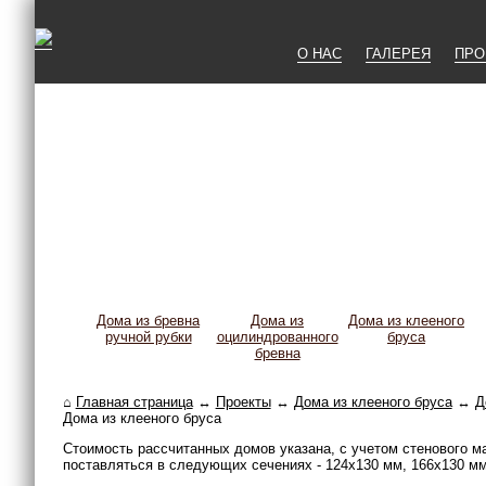
О НАС
ГАЛЕРЕЯ
ПРО
Дома из бревна
Дома из
Дома из клееного
ручной рубки
оцилиндрованного
бруса
бревна
⌂
Главная страница
↔
Проекты
↔
Дома из клееного бруса
↔
Д
Дома из клееного бруса
Стоимость рассчитанных домов указана, с учетом стенового 
поставляться в следующих сечениях - 124х130 мм, 166х130 мм,