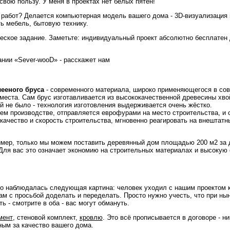
вою пользу. У меня в проектах нет белых пятен!
 работ? Делается компьютерная модель вашего дома - 3D-визуализация п
ть мебель, бытовую технику.
ческое задание. Заметьте: индивидуальный проект абсолютно бесплатен 
ании «Sever-wooD» - расскажет нам
лееного бруса
- современного материала, широко применяющегося в сов
 места. Сам брус изготавливается из высококачественной древесины хв
й не было - технология изготовления выдерживается очень жёстко.
ем производстве, отправляется еврофурами на место строительства, и 
качество и скорость строительства, мгновенно реагировать на внештатн
имер, только мы можем поставить деревянный дом площадью 200 м2 за д
Для вас это означает экономию на строительных материалах и высокую с
о наблюдалась следующая картина: человек уходил с нашим проектом к
нам с просьбой доделать и переделать. Просто нужно учесть, что при н
ь - смотрите в оба - вас могут обмануть.
мент
, стеновой комплект,
кровлю
. Это всё прописывается в договоре - н
ным за качество вашего дома.