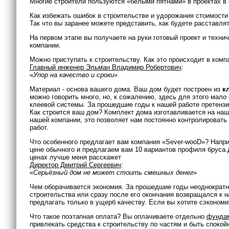
Многие строители пользуются «белыми пятнами» в проектах в с
Как избежать ошибок в строительстве и удорожания стоимости
Так что вы заранее можете представить, как будете расставля
На первом этапе вы получаете на руки готовый проект и техни
компании.
Можно приступать к строительству. Как это происходит в комп
Главный инженер Эльман Владимир Робертович
:
«
Упор на качество и сроки
»
Материал - основа вашего дома. Ваш дом будет построен из
к
можно говорить много, но, к сожалению, здесь для этого мало
клеевой системы. За прошедшие годы к нашей работе претензи
Как строится ваш дом? Комплект дома изготавливается на наш
нашей компании, это позволяет нам постоянно контролировать 
работ.
Что особенного предлагает вам компания «Sever-wooD»? Напр
цене обычного и предлагаем вам 10 вариантов профиля бруса.
ценах лучше меня расскажет
Директор Дмитрий Сергеевич
:
«
Серьёзный дом не может стоить смешных денег
»
Чем оборачивается экономия. За прошедшие годы неоднократн
строительства или сразу после его окончания возвращался к 
предлагать только в ущерб качеству. Если вы хотите сэкономит
Что такое поэтапная оплата? Вы оплачиваете отдельно
фунда
привлекать средства к строительству по частям и быть спокой