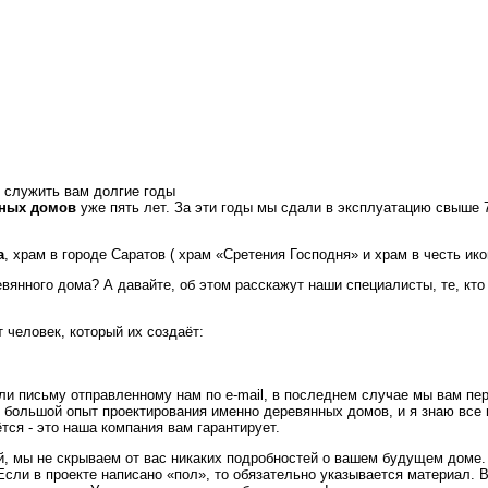
т служить вам долгие годы
нных домов
уже пять лет. За эти годы мы сдали в эксплуатацию свыше 7
а
, храм в городе Саратов ( храм «Сретения Господня» и храм в честь и
янного дома? А давайте, об этом расскажут наши специалисты, те, кто
 человек, который их создаёт:
ли письму отправленному нам по e-mail, в последнем случае мы вам пе
ня большой опыт проектирования именно деревянных домов, и я знаю все
тся - это наша компания вам гарантирует.
й, мы не скрываем от вас никаких подробностей о вашем будущем доме.
Если в проекте написано «пол», то обязательно указывается материал. В