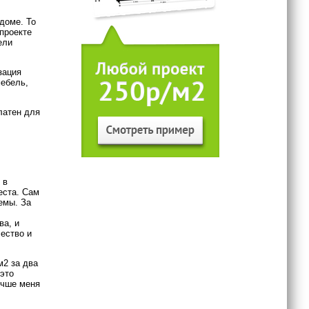
доме. То
 проекте
ели
зация
мебель,
латен для
 в
еста. Сам
емы. За
ва, и
чество и
м2 за два
 это
учше меня