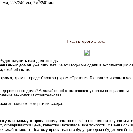
0 мм, 225*240 мм, 270*240 мм.
План второго этажа:
 будет служить вам долгие годы
еревянных домов
уже пять лет. За эти годы мы сдали в эксплуатацию с
радской областях.
 храма
, храм в городе Саратов ( храм «Сретения Господня» и храм в чес
 деревянного дома? А давайте, об этом расскажут наши специалисты, т
юдение технологий строительства.
скажет человек, который их создаёт:
онку или письму отправленному нам по e-mail, в последнем случае мы в
т, оговариваются цена, качество материала, все тонкости. У меня боль
 их слабые места. Поэтому проект вашего будущего дома будет лишён в