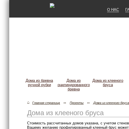
О НАС
Г
Дома из бревна
Дома из
Дома из клееного
ручной рубки
оцилиндрованного
бруса
бревна
⌂
↔
↔
Главная страница
Проекты
Дома из клееного брус
Дома из клееного бруса
Стоимость рассчитанных домов указана, с учетом стено
Вашему желанию профилированный клееный брус может п