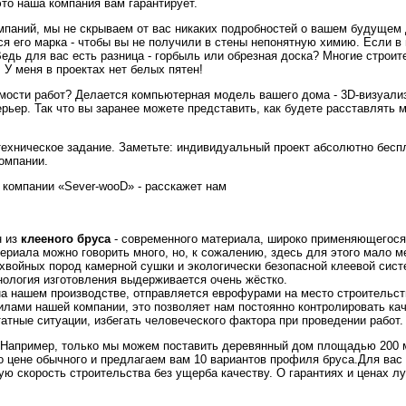
это наша компания вам гарантирует.
омпаний, мы не скрываем от вас никаких подробностей о вашем будущем 
ся его марка - чтобы вы не получили в стены непонятную химию. Если в
Ведь для вас есть разница - горбыль или обрезная доска? Многие строит
 У меня в проектах нет белых пятен!
имости работ? Делается компьютерная модель вашего дома - 3D-визуали
ерьер. Так что вы заранее можете представить, как будете расставлять 
 техническое задание. Заметьте: индивидуальный проект абсолютно бесп
компании.
в компании «Sever-wooD» - расскажет нам
н из
клееного бруса
- современного материала, широко применяющегося
риала можно говорить много, но, к сожалению, здесь для этого мало м
хвойных пород камерной сушки и экологически безопасной клеевой сист
нология изготовления выдерживается очень жёстко.
на нашем производстве, отправляется еврофурами на место строительст
илами нашей компании, это позволяет нам постоянно контролировать ка
татные ситуации, избегать человеческого фактора при проведении работ.
? Например, только мы можем поставить деревянный дом площадью 200 
о цене обычного и предлагаем вам 10 вариантов профиля бруса.Для вас
ю скорость строительства без ущерба качеству. О гарантиях и ценах л