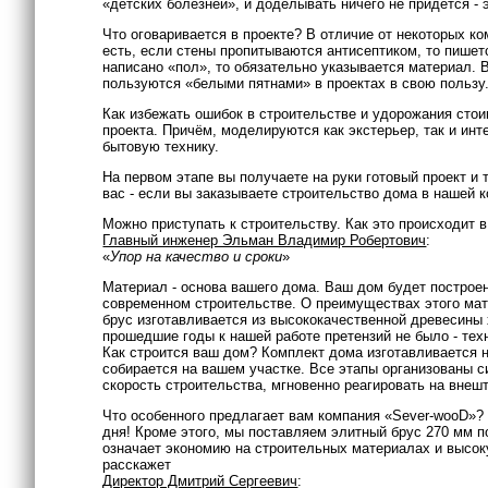
«детских болезней», и доделывать ничего не придётся - 
Что оговаривается в проекте? В отличие от некоторых к
есть, если стены пропитываются антисептиком, то пишет
написано «пол», то обязательно указывается материал. 
пользуются «белыми пятнами» в проектах в свою пользу.
Как избежать ошибок в строительстве и удорожания сто
проекта. Причём, моделируются как экстерьер, так и инт
бытовую технику.
На первом этапе вы получаете на руки готовый проект и
вас - если вы заказываете строительство дома в нашей 
Можно приступать к строительству. Как это происходит 
Главный инженер Эльман Владимир Робертович
:
«
Упор на качество и сроки
»
Материал - основа вашего дома. Ваш дом будет построе
современном строительстве. О преимуществах этого мате
брус изготавливается из высококачественной древесины 
прошедшие годы к нашей работе претензий не было - тех
Как строится ваш дом? Комплект дома изготавливается 
собирается на вашем участке. Все этапы организованы с
скорость строительства, мгновенно реагировать на внеш
Что особенного предлагает вам компания «Sever-wooD»
дня! Кроме этого, мы поставляем элитный брус 270 мм п
означает экономию на строительных материалах и высоку
расскажет
Директор Дмитрий Сергеевич
: