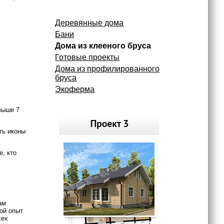
Деревянные дома
Бани
Дома из клееного бруса
Готовые проекты
Дома из профилированного
бруса
Экоферма
выше 7
ть иконы
е, кто
ам
шой опыт
сех