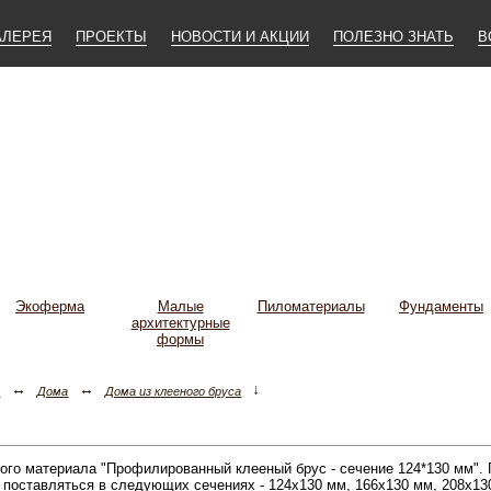
АЛЕРЕЯ
ПРОЕКТЫ
НОВОСТИ И АКЦИИ
ПОЛЕЗНО ЗНАТЬ
В
Экоферма
Малые
Пиломатериалы
Фундаменты
архитектурные
формы
↔
↔
↓
а
Дома
Дома из клееного бруса
вого материала "Профилированный клееный брус - сечение 124*130 мм".
оставляться в следующих сечениях - 124х130 мм, 166х130 мм, 208х13