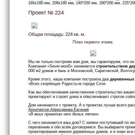
166x180 мм, 208x180 мм, 140*200 мм, 180*200 мм, 225*20
Проект № 224
Общая площадь: 224 кв. м.
План первого этажа:
Мы не только построим вам дом, мы гарантируем, что он
Компания «Sever-wooD» занимается
строительством д
000 м2 домов и бань в Московской, Саратовской, Волгог
Кроме этого, наша компания построила два
деревянных
«Всех скорбящих Радость»в городе Сочи.
Как мы обеспечиваем качественное строительство вашего
проектируют и строят дома и обеспечивают строгое собл
Дом начинается с проекта. А о проектах лучше всего рас
Архитектор Абросимова Евгения
:
«
В моих проектах нет белых пятен
»
С чего начинается ваш дом? С заявки поступившей по зв
перезвоним и обо всём договоримся. Вы выбираете проек
проектирования именно деревянных домов, и я знаю все